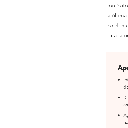
con éxito
la última
excelent
para la u
Apr
In
de
Re
as
Ay
ha