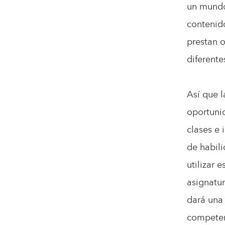
un mundo
contenido
prestan 
diferente
Así que 
oportunid
clases e 
de habili
utilizar 
asignatur
dará una 
competen