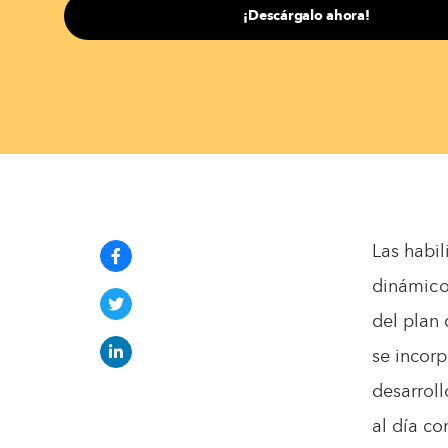
¡Descárgalo ahora!
Las habi
dinámico.
del plan
se incorp
desarrol
al día co