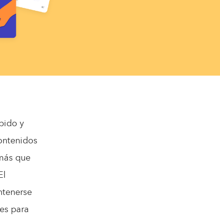
pido y
contenidos
 más que
El
ntenerse
nes para