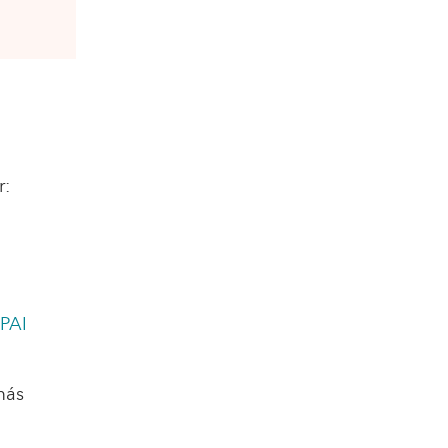
r:
 PAI
más