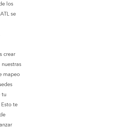
de los
 ATL se
.
 crear
 nuestras
 de mapeo
Puedes
 tu
 Esto te
 de
anzar