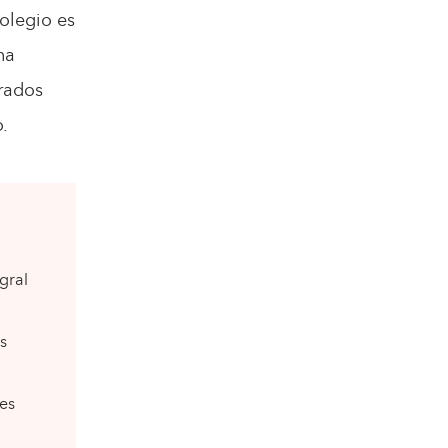
colegio es
na
arados
.
gral
s
es