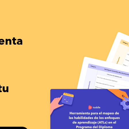
ienta
tu