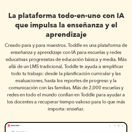
exigentes, por lo que puedes asistir a las sesiones que
mejor se ajusten a tus intereses y disponibilidad. Tu
La plataforma todo-en-uno con IA
participación, incluso parcial, será muy valiosa.
que impulsa la enseñanza y el
aprendizaje
Creado para y para maestros. Toddle es una plataforma de
enseñanza y aprendizaje con IA para escuelas y redes
educativas progresistas de educación básica y media. Más
allá de un LMS tradicional, Toddle te ayuda a simplificar
todo tu trabajo: desde la planificación curricular y las
evaluaciones, hasta los reportes de progreso y la
comunicación con las familias. Más de 2,000 escuelas y
redes en todo el mundo confían en Toddle para ayudar a
los docentes a recuperar tiempo valioso para lo que más
importa: enseñar.